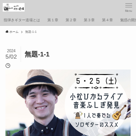
Menu
指弾きギター道場とは
第１章
第２章
第３章
第４章
魅惑の開
ホーム
無題-1-1
2024
無題-1-1
5/02