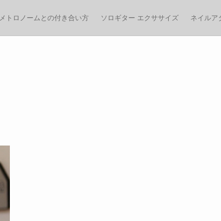
メトロノームとの付き合い方
ソロギター エクササイズ
ネイルア