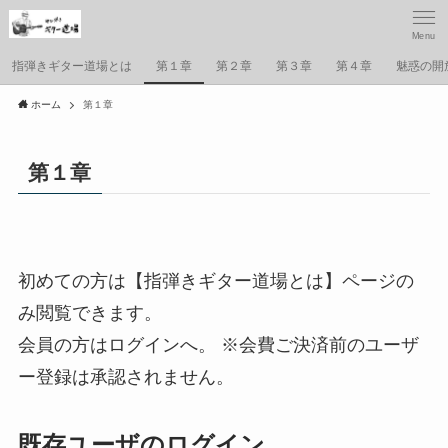
Menu
指弾きギター道場とは
第１章
第２章
第３章
第４章
魅惑の開
ホーム
第１章
第１章
初めての方は【指弾きギター道場とは】ページの
み閲覧できます。
会員の方はログインへ。 ※会費ご決済前のユーザ
ー登録は承認されません。
既存ユーザのログイン