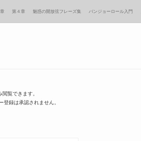
章
第４章
魅惑の開放弦フレーズ集
バンジョーロール入門
み閲覧できます。
ザー登録は承認されません。