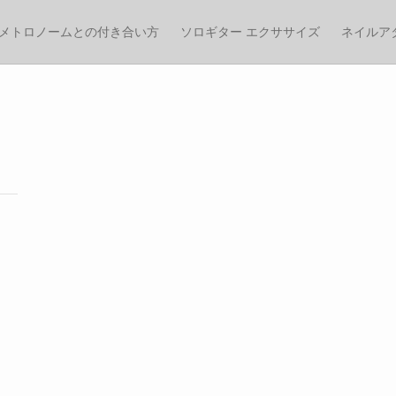
メトロノームとの付き合い方
ソロギター エクササイズ
ネイルア