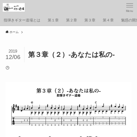
Menu
指弾きギター道場とは
第１章
第２章
第３章
第４章
魅惑の開
ホーム
2019
第３章（２）-あなたは私の-
12/06