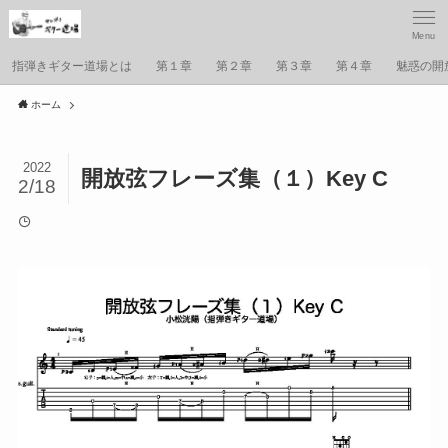
Menu
指弾きギター道場とは
第１章
第２章
第３章
第４章
魅惑の開
ホーム
2022
開放弦フレーズ集（１）Key C
2/18