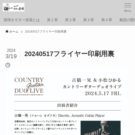
Menu
指弾きギター道場とは
第１章
第２章
第３章
第４章
魅惑の開
ホーム
20240517フライヤー印刷用裏
2024
20240517フライヤー印刷用裏
3/19