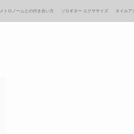
メトロノームとの付き合い方
ソロギター エクササイズ
ネイルア