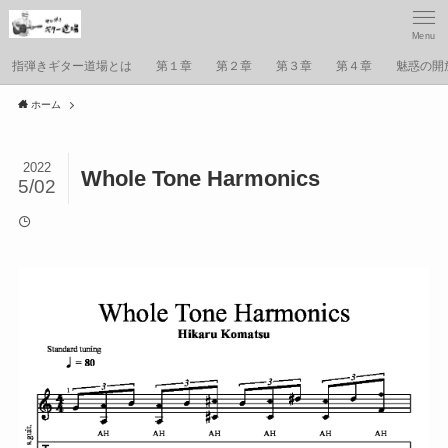
Menu
指弾きギター道場とは
第１章
第２章
第３章
第４章
魅惑の開
ホーム
2022
Whole Tone Harmonics
5/02